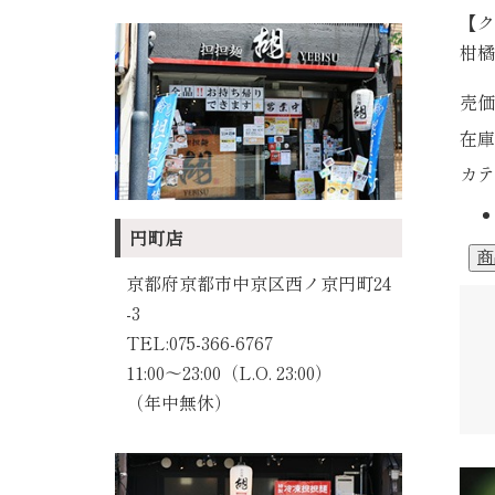
【ク
柑橘
売価
在庫
カテ
円町店
京都府京都市中京区西ノ京円町24
-3
TEL:075-366-6767
11:00～23:00（L.O. 23:00）
（年中無休）